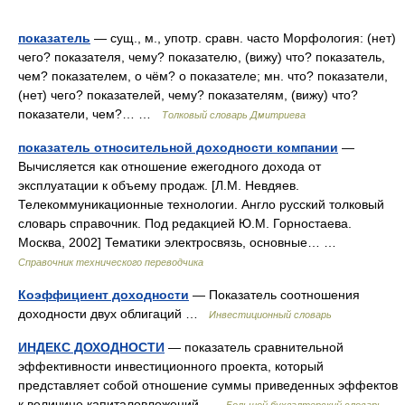
показатель
— сущ., м., употр. сравн. часто Морфология: (нет)
чего? показателя, чему? показателю, (вижу) что? показатель,
чем? показателем, о чём? о показателе; мн. что? показатели,
(нет) чего? показателей, чему? показателям, (вижу) что?
показатели, чем?… …
Толковый словарь Дмитриева
показатель относительной доходности компании
—
Вычисляется как отношение ежегодного дохода от
эксплуатации к объему продаж. [Л.М. Невдяев.
Телекоммуникационные технологии. Англо русский толковый
словарь справочник. Под редакцией Ю.М. Горностаева.
Москва, 2002] Тематики электросвязь, основные… …
Справочник технического переводчика
Коэффициент доходности
— Показатель соотношения
доходности двух облигаций …
Инвестиционный словарь
ИНДЕКС ДОХОДНОСТИ
— показатель сравнительной
эффективности инвестиционного проекта, который
представляет собой отношение суммы приведенных эффектов
к величине капиталовложений …